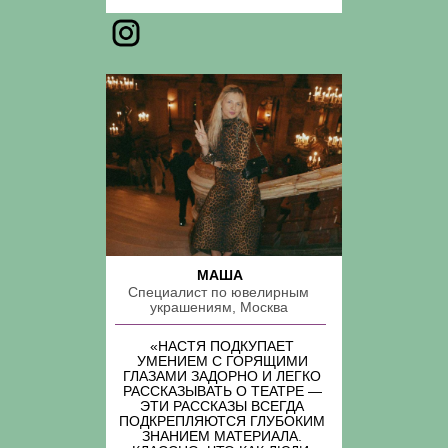
МАША
Специалист по ювелирным
украшениям, Москва
«НАСТЯ ПОДКУПАЕТ
УМЕНИЕМ С ГОРЯЩИМИ
ГЛАЗАМИ ЗАДОРНО И ЛЕГКО
РАССКАЗЫВАТЬ О ТЕАТРЕ —
ЭТИ РАССКАЗЫ ВСЕГДА
ПОДКРЕПЛЯЮТСЯ ГЛУБОКИМ
ЗНАНИЕМ МАТЕРИАЛА.