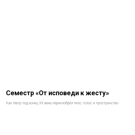
Семестр «От исповеди к жесту»
Как театр под конец XX века переизобрёл тело, голос и пространство